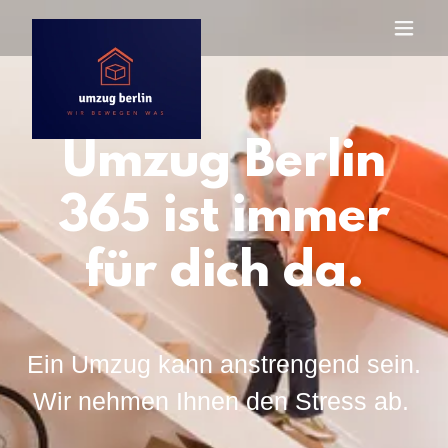
Umzug Berlin
365 ist immer
für dich da.
Ein Umzug kann anstrengend sein.
Wir nehmen Ihnen den Stress ab.