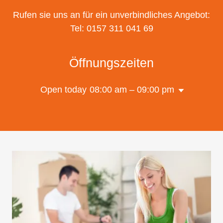
Rufen sie uns an für ein unverbindliches Angebot:
Tel:
0157 311 041 69
Öffnungszeiten
Open today
08:00 am – 09:00 pm